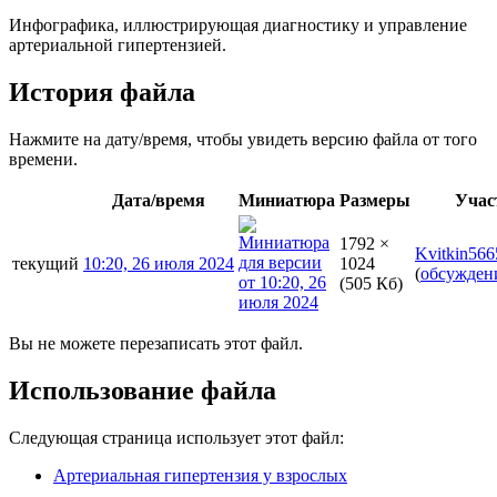
Инфографика, иллюстрирующая диагностику и управление
артериальной гипертензией.
История файла
Нажмите на дату/время, чтобы увидеть версию файла от того
времени.
Дата/время
Миниатюра
Размеры
Учас
1792 ×
Kvitkin566
текущий
10:20, 26 июля 2024
1024
(
обсужден
(505 Кб)
Вы не можете перезаписать этот файл.
Использование файла
Следующая страница использует этот файл:
Артериальная гипертензия у взрослых