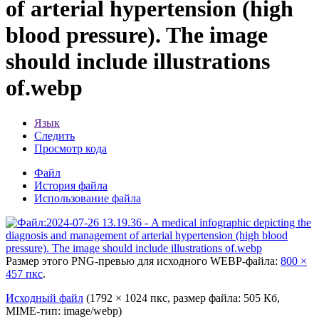
of arterial hypertension (high
blood pressure). The image
should include illustrations
of.webp
Язык
Следить
Просмотр кода
Файл
История файла
Использование файла
Размер этого PNG-превью для исходного WEBP-файла:
800 ×
457 пкс
.
Исходный файл
‎
(1792 × 1024 пкс, размер файла: 505 Кб,
MIME-тип:
image/webp
)